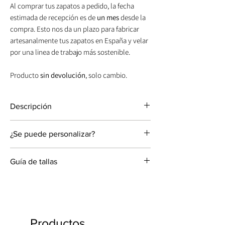
Al comprar tus zapatos a pedido, la fecha
estimada de recepción es de
un mes
desde la
compra. Esto nos da un plazo para fabricar
artesanalmente tus zapatos en España y velar
por una linea de trabajo más sostenible.
Producto
sin devolución
, solo cambio.
Descripción
Tacón bloque cómodo y estable de ante.
¿Se puede personalizar?
Altura de tacón: 9 cm.
Material pala: Ante y nudo en lino.
Sandalia personalizable con las siguientes
Color: Zapatos azul índigo.
Guía de tallas
opciones:
Plantilla acolchada para dar mayor
comodidad.
Las dimensiones hacen referencia a la
Altura de tacón: 9.
Si dudas entre dos tallas, te recomendamos
longitud del pie y no del zapato.
Forma de tacón: Bloque espiga.
la más pequeña.
La talla del zapato depende no solo de la
Material: Terciopelo de seda, ante, lino o piel
longitud del pie sino también de la anchura.
metalizada.
Productos