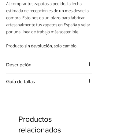
Al comprar tus zapatos a pedido, la fecha
estimada de recepción es de
un mes
desde la
compra. Esto nos da un plazo para fabricar
artesanalmente tus zapatos en España y velar
por una linea de trabajo más sostenible.
Producto
sin devolución
, solo cambio.
Descripción
Tacón bajo bloque cómodo y estable.
Guía de tallas
Altura de tacón: 5 cm.
Material pala: Ante metalizado.
Las dimensiones hacen referencia a la
Color: tacones dorados | pan de oro
longitud del pie y no del zapato.
Plantilla acolchada para dar mayor
La talla del zapato depende no solo de la
comodidad.
longitud del pie sino también de la anchura.
LO QUE MÁS NOS GUSTA: el color de las
Productos
sandalias combina muy bien con el tono de
Talla
Talla
Talla
Talla
piel y con los vestidos de novia. Perfecta
relacionados
EU
UK
US
CM
también para invitada.