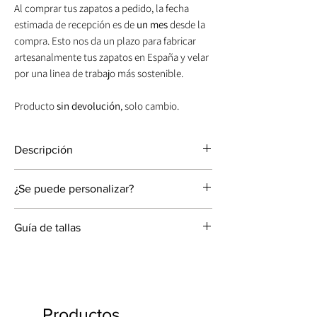
Al comprar tus zapatos a pedido, la fecha
estimada de recepción es de
un mes
desde la
compra. Esto nos da un plazo para fabricar
artesanalmente tus zapatos en España y velar
por una linea de trabajo más sostenible.
Producto
sin devolución
, solo cambio.
Descripción
Zapato cerrado en punta diseñado para
¿Se puede personalizar?
novia e invitada, fabricados artesanalmente
100% en España.Tacón bajo bloque cómodo
Personalizable con las siguientes opciones:
y estable.
Guía de tallas
Altura de tacón: 5 o 9 cm.
Altura de tacón: 5 cm.
Forma de tacón: Bloque o trapecio.
Material pala: ante metalizado.
Las dimensiones hacen referencia a la
Material: Terciopelo de seda, ante, lino, napa
Color: tacones bronce.
longitud del pie y no del zapato.
o piel metalizada.
Plantilla acolchada para dar mayor
La talla del zapato depende no solo de la
Color: El que más te guste.
comodidad.
longitud del pie sino también de la anchura.
Talla: Desde la 33 hasta la 44.
Productos