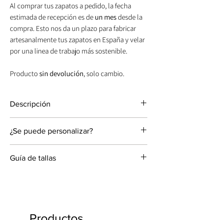
Al comprar tus zapatos a pedido, la fecha
estimada de recepción es de
un mes
desde la
compra. Esto nos da un plazo para fabricar
artesanalmente tus zapatos en España y velar
por una linea de trabajo más sostenible.
Producto
sin devolución
, solo cambio.
Descripción
Nuestras bailarinas Cocó son una opción
¿Se puede personalizar?
perfecta de zapatos planos de novia o
invitada. Se hacen de forma artesanal una a
Bailarinas personalizables con las siguientes
una, cuidando cada detalle. Su elaborado
Guía de tallas
opciones:
proceso ha hecho posible que… ¡siempre
queden perfectas!
Las dimensiones hacen referencia a la
Altura: 2cm
Color: Lentejuelas blancas/ nácar y plateadas
longitud del pie y no del zapato.
Material: Terciopelo de seda, ante, lino, napa
Altura: Plana. 2cm.
La talla del zapato depende no solo de la
o piel metalizada. [No se puede personalizar
longitud del pie sino también de la anchura.
el color de la lentejuela].
Productos