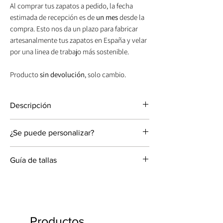
Al comprar tus zapatos a pedido, la fecha
estimada de recepción es de
un mes
desde la
compra. Esto nos da un plazo para fabricar
artesanalmente tus zapatos en España y velar
por una linea de trabajo más sostenible.
Producto
sin devolución
, solo cambio.
Descripción
Tacón bloque cómodo y estable en ante.
¿Se puede personalizar?
Altura de tacón: 9 cm.
Material pala: ante.
Sandalia personalizable con las siguientes
Color: zapatos topo.
Guía de tallas
opciones:
Plantilla acolchada para dar mayor
Altura de tacón: 6 o 9 cm.
comodidad.
Las dimensiones hacen referencia a la
Forma de tacón: Bloque.
longitud del pie y no del zapato.
Material: Terciopelo de seda, ante, lino, napa
LO QUE MÁS NOS GUSTA: lo bien que
La talla del zapato depende no solo de la
o piel metalizada.
queda con todos los trajes de novia.
longitud del pie sino también de la anchura.
Color: El que más te guste.
Productos