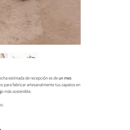
Si quieres personaliz
37
4,5
38
5
39
6
40
7
41
7,5
fecha estimada de recepción es de
un mes
zo para fabricar artesanalmente tus zapatos en
ajo más sostenible.
io.