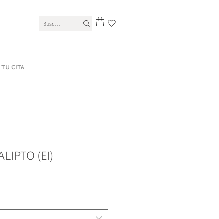
TU CITA
LIPTO (EI)
ecio